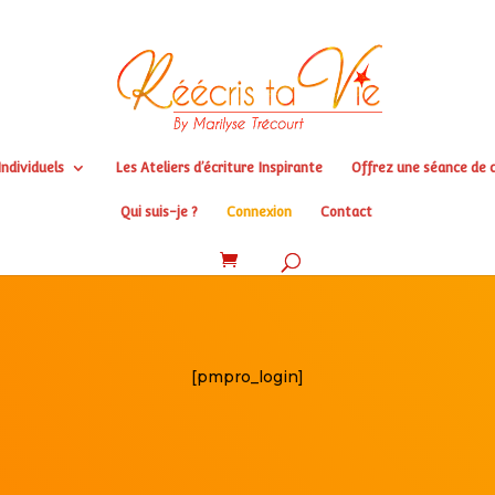
ndividuels
Les Ateliers d’écriture Inspirante
Offrez une séance de c
Qui suis-je ?
Connexion
Contact
[pmpro_login]